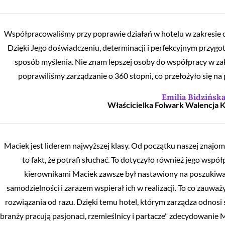
Współpracowaliśmy przy poprawie działań w hotelu w zakresie o
Dzięki Jego doświadczeniu, determinacji i perfekcyjnym przygot
sposób myślenia. Nie znam lepszej osoby do współpracy w zak
poprawiliśmy zarządzanie o 360 stopni, co przełożyło się na 
Emilia Bidzińsk
Właścicielka Folwark Walencja 
Maciek jest liderem najwyższej klasy. Od początku naszej znajom
to fakt, że potrafi słuchać. To dotyczyło również jego wsp
kierownikami Maciek zawsze był nastawiony na poszukiwan
samodzielności i zarazem wspierał ich w realizacji. To co zauw
rozwiązania od razu. Dzięki temu hotel, którym zarządza odnosi 
branży pracują pasjonaci, rzemieślnicy i partacze" zdecydowan