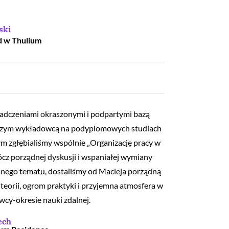
ski
d w Thulium
wiadczeniami okraszonymi i podpartymi bazą
 naszym wykładowcą na podyplomowych studiach
m zgłębialiśmy wspólnie „Organizację pracy w
ócz porządnej dyskusji i wspaniałej wymiany
nego tematu, dostaliśmy od Macieja porządną
teorii, ogrom praktyki i przyjemna atmosfera w
cy-okresie nauki zdalnej.
ech