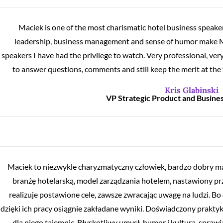
Maciek is one of the most charismatic hotel business speaker
leadership, business management and sense of humor make Ma
speakers I have had the privilege to watch. Very professional, very 
to answer questions, comments and still keep the merit at the 
Kris Glabinski
VP Strategic Product and Busin
Maciek to niezwykle charyzmatyczny człowiek, bardzo dobry mana
branżę hotelarską, model zarządzania hotelem, nastawiony pr
realizuje postawione cele, zawsze zwracając uwagę na ludzi. Bo 
dzięki ich pracy osiągnie zakładane wyniki. Doświadczony praktyk 
dla niego tajemnic. Błyskotliwy umysł, humor i kultura, spraw