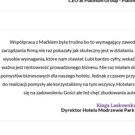
CEO at Platinum Group - Plati
Współpraca z Maćkiem była trudna bo to wymagający zawodn
zarządzania firmą nie raz pokazały jak skuteczny jest w działani
wysokie wymagania, które nam stawiał. Lubi bardzo cyfry, wskaźnik
ważna jest rentowność prowadzonego biznesu. Nie raz miałam dosy
pomysłów biznesowych dla naszego hotelu. Jednak z czasem przyzn
do realizacji pomysły ale korzystaliśmy na tym wszyscy. Hotelar
się na zadowoleniu Gości ale też chęć zbudowania aute
Kinga Laskowsk
Dyrektor Hotelu Modrzewie Park H