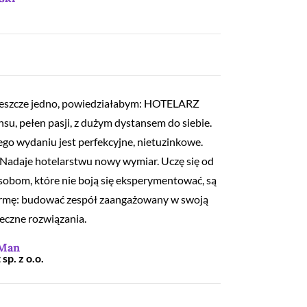
 jeszcze jedno, powiedziałabym: HOTELARZ
u, pełen pasji, z dużym dystansem do siebie.
ego wydaniu jest perfekcyjne, nietuzinkowe.
 Nadaje hotelarstwu nowy wymiar. Uczę się od
obom, które nie boją się eksperymentować, są
irmę: budować zespół zaangażowany w swoją
teczne rozwiązania.
-Man
sp. z o.o.