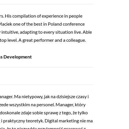
s. His compilation of experience in people
ciek one of the best in Poland conference
intuitive, adapting to every situation live. Able
top level. A great performer and a colleague.
ess Development
ger. Ma nietypowy, jak na dzisiejsze czasy i
zede wszystkim na personel. Manager, który
doskonale zdaje sobie sprawę z tego, że tylko
i praktyczny teoretyk. Digital marketing nie ma
iają, że to niezwykła przyjemność pracować z