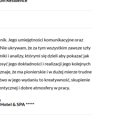
num Residence
ik. Jego umiejętności komunikacyjne oraz
u. Nie ukrywam, że za tym wszystkim zawsze szły
i i analizy, którymi się dzieli aby pokazać jak
ć jego dokładności i realizacji jego kolejnych
aje, że ma pionierskie i w dużej mierze trudne
stwo w jego wydaniu to kreatywność, skupienie
ntycznej i dobre atmosfery w pracy.
a
otel & SPA *****