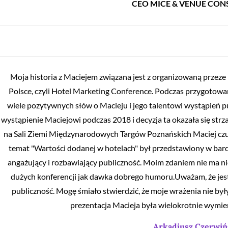
CEO MICE & VENUE CON
Moja historia z Maciejem związana jest z organizowaną przeze
Polsce, czyli Hotel Marketing Conference. Podczas przygotow
wiele pozytywnych słów o Macieju i jego talentowi wystąpień
wystąpienie Maciejowi podczas 2018 i decyzja ta okazała się strz
na Sali Ziemi Międzynarodowych Targów Poznańskich Maciej czuł
temat "Wartości dodanej w hotelach" był przedstawiony w bard
angażujący i rozbawiający publiczność. Moim zdaniem nie ma n
dużych konferencji jak dawka dobrego humoru.Uważam, że jest
publiczność. Mogę śmiało stwierdzić, że moje wrażenia nie b
prezentacja Macieja była wielokrotnie wymien
Arkadiusz Czerwiń