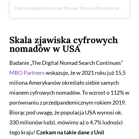
Post udostępniony przez Maciek Straus (@maciek.straus)
Skala zjawiska cyfrowych
nomadów w USA
Badanie „The Digital Nomad Search Continues”
MBO Partners
wskazuje, że w 2021 roku już 15,5
miliona Amerykanów określało siebie samych
mianem cyfrowych nomadów. To wzrost o 112% w
porównaniu z przedpandemicznym rokiem 2019.
Biorąc pod uwagę, że populacja USA wynosi ok.
330 milionów ludzi, mówimy aż o 4,7% ludności
tego kraju!
Czekam na takie dane z Unii