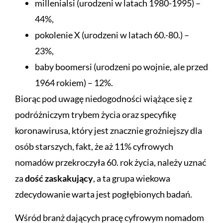
millenialsi (urodzeni w latach 1980-1995) –
44%,
pokolenie X (urodzeni w latach 60.-80.) –
23%,
baby boomersi (urodzeni po wojnie, ale przed
1964 rokiem) – 12%.
Biorąc pod uwagę niedogodności wiążące się z
podróżniczym trybem życia oraz specyfikę
koronawirusa, który jest znacznie groźniejszy dla
osób starszych, fakt, że aż 11% cyfrowych
nomadów przekroczyła 60. rok życia, należy uznać
za
dość zaskakujący
, a ta grupa wiekowa
zdecydowanie warta jest pogłębionych badań.
Wśród branż dających pracę cyfrowym nomadom