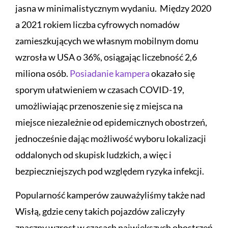
jasna w minimalistycznym wydaniu. Między 2020
a 2021 rokiem liczba cyfrowych nomadów
zamieszkujących we własnym mobilnym domu
wzrosła w USA o 36%, osiągając liczebność 2,6
miliona osób.
Posiadanie kampera
okazało się
sporym ułatwieniem w czasach COVID-19,
umożliwiając przenoszenie się z miejsca na
miejsce niezależnie od epidemicznych obostrzeń,
jednocześnie dając możliwość wyboru lokalizacji
oddalonych od skupisk ludzkich, a więc i
bezpieczniejszych pod względem ryzyka infekcji.
Popularność kamperów zauważyliśmy także nad
Wisłą, gdzie ceny takich pojazdów zaliczyły
znaczny wzrost w czasach największych obostrzeń