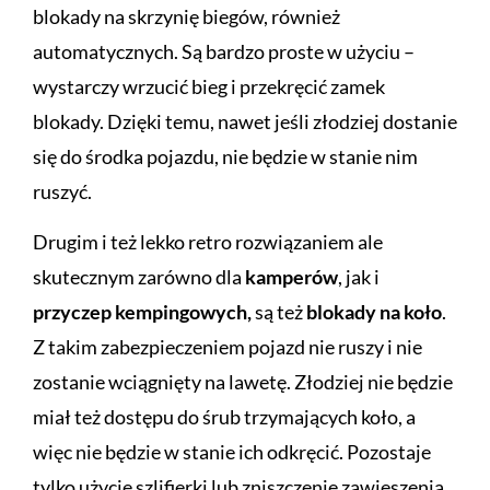
blokady na skrzynię biegów, również
automatycznych. Są bardzo proste w użyciu –
wystarczy wrzucić bieg i przekręcić zamek
blokady. Dzięki temu, nawet jeśli złodziej dostanie
się do środka pojazdu, nie będzie w stanie nim
ruszyć.
Drugim i też lekko retro rozwiązaniem ale
skutecznym zarówno dla
kamperów
, jak i
przyczep kempingowych,
są też
blokady na koło
.
Z takim zabezpieczeniem pojazd nie ruszy i nie
zostanie wciągnięty na lawetę. Złodziej nie będzie
miał też dostępu do śrub trzymających koło, a
więc nie będzie w stanie ich odkręcić. Pozostaje
tylko użycie szlifierki lub zniszczenie zawieszenia