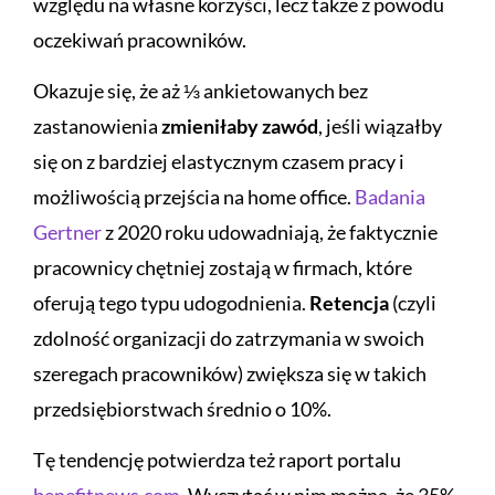
względu na własne korzyści, lecz także z powodu
oczekiwań pracowników.
Okazuje się, że aż ⅓ ankietowanych bez
zastanowienia
zmieniłaby zawód
, jeśli wiązałby
się on z bardziej elastycznym czasem pracy i
możliwością przejścia na home office.
Badania
Gertner
z 2020 roku udowadniają, że faktycznie
pracownicy chętniej zostają w firmach, które
oferują tego typu udogodnienia.
Retencja
(czyli
zdolność organizacji do zatrzymania w swoich
szeregach pracowników) zwiększa się w takich
przedsiębiorstwach średnio o 10%.
Tę tendencję potwierdza też raport portalu