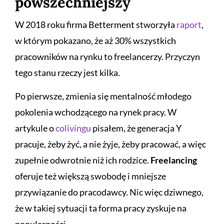
powszechniejszy
W 2018 roku firma Betterment stworzyła
raport
,
w którym pokazano, że aż 30% wszystkich
pracowników na rynku to freelancerzy. Przyczyn
tego stanu rzeczy jest kilka.
Po pierwsze, zmienia się mentalność młodego
pokolenia wchodzącego na rynek pracy. W
artykule o
colivingu
pisałem, że generacja Y
pracuje, żeby żyć, a nie żyje, żeby pracować, a więc
zupełnie odwrotnie niż ich rodzice.
Freelancing
oferuje też większą swobodę i mniejsze
przywiązanie do pracodawcy. Nic więc dziwnego,
że w takiej sytuacji ta forma pracy zyskuje na
popularności.