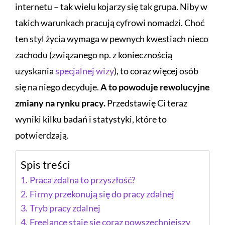
internetu – tak wielu kojarzy się tak grupa. Niby w
takich warunkach pracują cyfrowi nomadzi. Choć
ten styl życia wymaga w pewnych kwestiach nieco
zachodu (związanego np. z koniecznością
uzyskania
specjalnej wizy
), to coraz więcej osób
się na niego decyduje.
A to powoduje rewolucyjne
zmiany na rynku pracy.
Przedstawię Ci teraz
wyniki kilku badań i statystyki, które to
potwierdzają.
Spis treści
Praca zdalna to przyszłość?
Firmy przekonują się do pracy zdalnej
Tryb pracy zdalnej
Freelance staje się coraz powszechniejszy