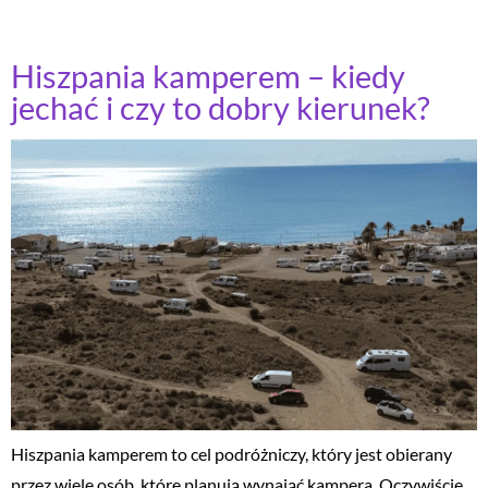
Hiszpania kamperem – kiedy
jechać i czy to dobry kierunek?
Hiszpania kamperem to cel podróżniczy, który jest obierany
przez wiele osób, które planują wynająć kampera. Oczywiście